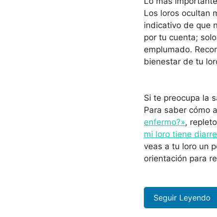
Lo más important
Los loros ocultan
indicativo de que
por tu cuenta; sol
emplumado. Recordá
bienestar de tu lor
Si te preocupa la 
Para saber cómo a
enfermo?»
, replet
mi loro tiene diarr
veas a tu loro un
orientación para re
Seguir Leyendo