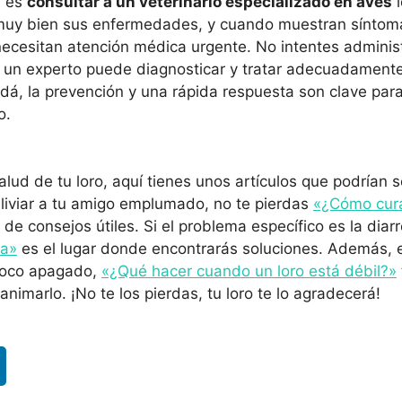
e es
consultar a un veterinario especializado en aves
l
 muy bien sus enfermedades, y cuando muestran síntom
 necesitan atención médica urgente. No intentes admini
o un experto puede diagnosticar y tratar adecuadament
, la prevención y una rápida respuesta son clave para
o.
salud de tu loro, aquí tienes unos artículos que podrían 
liviar a tu amigo emplumado, no te pierdas
«¿Cómo cura
o de consejos útiles. Si el problema específico es la diar
ea»
es el lugar donde encontrarás soluciones. Además, 
 poco apagado,
«¿Qué hacer cuando un loro está débil?»
animarlo. ¡No te los pierdas, tu loro te lo agradecerá!