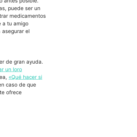
o antes posible.
as, puede ser un
strar medicamentos
e a tu amigo
 asegurar el
ser de gran ayuda.
r un loro
rea,
«Qué hacer si
en caso de que
te ofrece