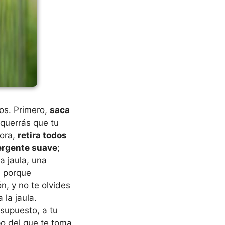
sos. Primero,
saca
 querrás que tu
ora,
retira todos
ergente suave
;
a jaula, una
l porque
n, y no te olvides
la jaula.
 supuesto, a tu
mpo del que te toma