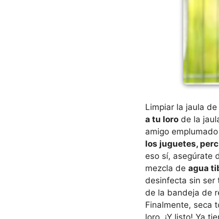
Limpiar la jaula d
a tu loro
de la jaul
amigo emplumado t
los juguetes, per
eso sí, asegúrate 
mezcla de
agua ti
desinfecta sin ser 
de la bandeja de r
Finalmente, seca t
loro. ¡Y listo! Ya 