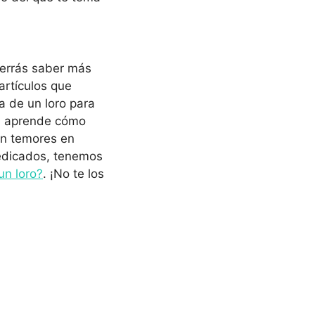
querrás saber más
artículos que
a de un loro para
, aprende cómo
in temores en
dedicados, tenemos
un loro?
. ¡No te los