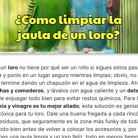
e un
loro
no tiene por qué ser un rollo si sigues estos pa
a y ponlo en un lugar seguro mientras limpias; obvio, no
ermine dando un chapuzón en el agua de limpieza. Ah
chas y comederos
, y lávalos con agua caliente y un
det
de enjuagar todo bien para evitar restos químicos. Para l
bia y vinagre es tu mejor aliado
; esta solución es genia
tóxica para tu loro. Dale una buena fregada a cada rincó
esiduos, que seguramente es la zona más funky de toda 
odo bien antes de volver a colocar los accesorios y, por
tienes una jaula limpia y un loro feliz, todo en menos tie