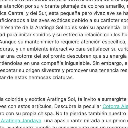
la atención por su vibrante plumaje de colores amarillo, 
ica Central y del Sur, esta pequeña pero vivaz ave se h
 aficionados a las aves exóticas debido a su carácter so
teresante de la Aratinga Sol no es solo su apariencia lla
ad para imitar sonidos y su estrecha relación con los 
. Aunque su mantenimiento requiere atención específica
rduras, y un ambiente interactivo para satisfacer su curi
r una cotorra del sol pronto descubren que su energía 
rtiéndolas en una compañía inigualable. Sin embargo, es
respetar su origen silvestre y promover una tenencia re
tar de estas hermosas criaturas.
la colorida y exótica Aratinga Sol, te invito a sumergirt
s con estos artículos. Descubre la peculiar
Cotorra Al
o con su propia chispa. No te pierdas también nuestro 
 Aratinga Jandaya
, una apasionante mirada a un primo
ta. Finalmente, amplía tu conocimiento con un recorrido