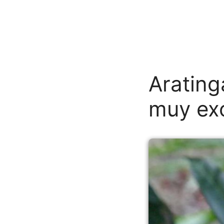
Arating
muy exó