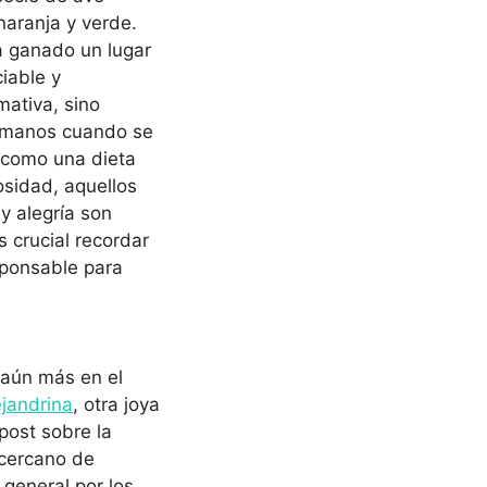
naranja y verde.
a ganado un lugar
ciable y
mativa, sino
humanos cuando se
, como una dieta
osidad, aquellos
y alegría son
 crucial recordar
sponsable para
e aún más en el
ejandrina
, otra joya
post sobre la
 cercano de
 general por los