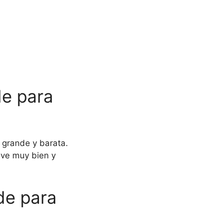
de para
o grande y barata.
 ve muy bien y
de para