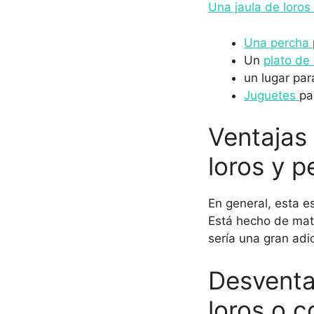
Una jaula de loros
Una
percha
Un
plato de
un lugar pa
Juguetes
pa
Ventajas
loros y p
En general, esta e
Está hecho de mate
sería una gran adic
Desventa
loros o c