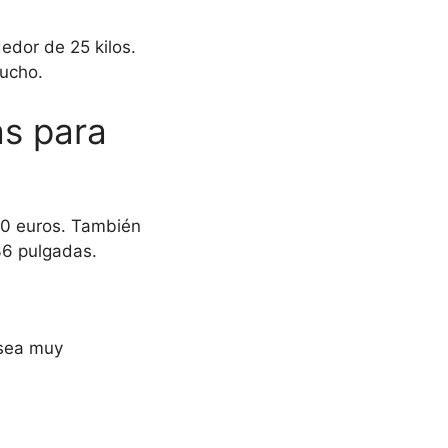
edor de 25 kilos.
mucho.
as para
00 euros. También
36 pulgadas.
 sea muy