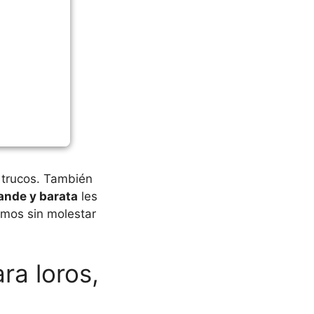
r trucos. También
ande y barata
les
smos sin molestar
ra loros,