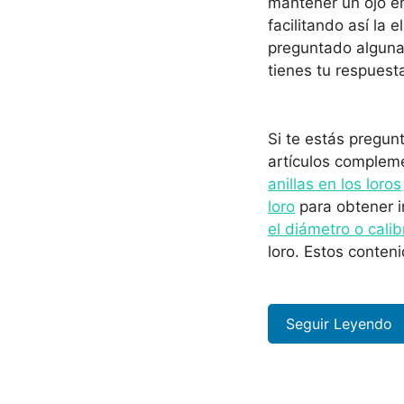
mantener un ojo en
facilitando así la 
preguntado alguna
tienes tu respuest
Si te estás pregun
artículos complem
anillas en los loros
loro
para obtener in
el diámetro o calib
loro. Estos conten
Seguir Leyendo