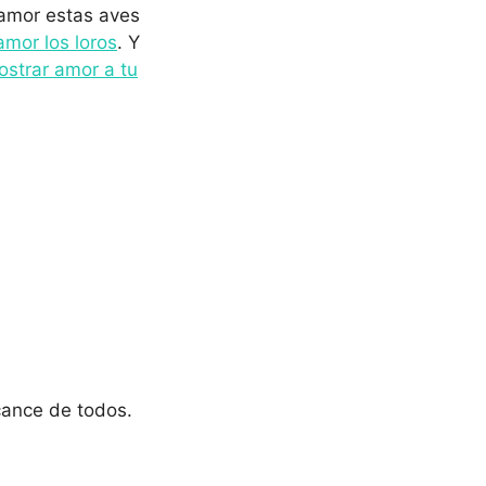
amor estas aves
mor los loros
. Y
strar amor a tu
cance de todos.