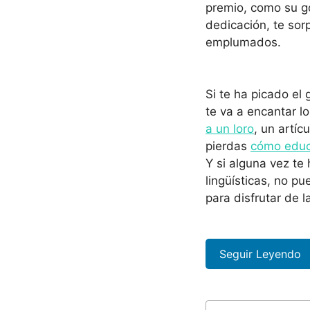
premio, como su go
dedicación, te so
emplumados.
Si te ha picado el
te va a encantar l
a un loro
, un artíc
pierdas
cómo educa
Y si alguna vez te
lingüísticas, no p
para disfrutar de 
Seguir Leyendo