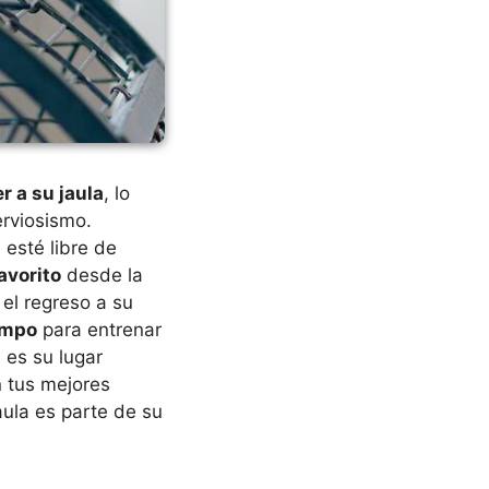
r a su jaula
, lo
erviosismo.
 esté libre de
avorito
desde la
 el regreso a su
empo
para entrenar
es su lugar
n tus mejores
aula es parte de su