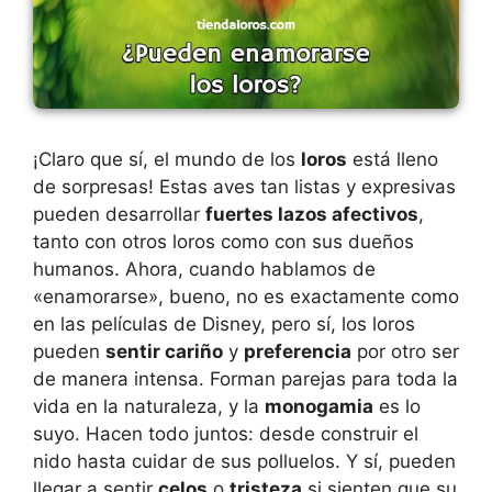
¡Claro que sí, el mundo de los
loros
está lleno
de sorpresas! Estas aves tan listas y expresivas
pueden desarrollar
fuertes lazos afectivos
,
tanto con otros loros como con sus dueños
humanos. Ahora, cuando hablamos de
«enamorarse», bueno, no es exactamente como
en las películas de Disney, pero sí, los loros
pueden
sentir cariño
y
preferencia
por otro ser
de manera intensa. Forman parejas para toda la
vida en la naturaleza, y la
monogamia
es lo
suyo. Hacen todo juntos: desde construir el
nido hasta cuidar de sus polluelos. Y sí, pueden
llegar a sentir
celos
o
tristeza
si sienten que su