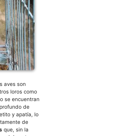
as aves son
tros loros como
o se encuentran
 profundo de
tito y apatía, lo
ectamente de
s
que, sin la