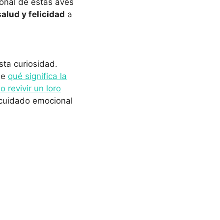
ional de estas aves
salud y felicidad
a
sta curiosidad.
de
qué significa la
 revivir un loro
l cuidado emocional