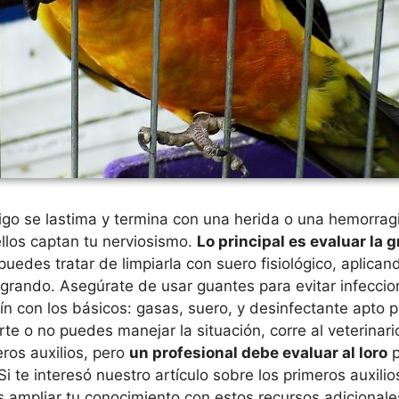
go se lastima y termina con una herida o una hemorragi
llos captan tu nerviosismo.
Lo principal es evaluar la 
 puedes tratar de limpiarla con suero fisiológico, aplican
ngrando. Asegúrate de usar guantes para evitar infecci
n con los básicos: gasas, suero, y desinfectante apto p
rte o no puedes manejar la situación, corre al veterinar
ros auxilios, pero
un profesional debe evaluar al loro
p
Si te interesó nuestro artículo sobre los primeros auxilio
s ampliar tu conocimiento con estos recursos adicional