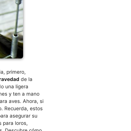
a, primero,
gravedad
de la
do una ligera
ones y ten a mano
ara aves. Ahora, si
io. Recuerda, estos
ara asegurar su
s para loros,
es. Descubre cómo