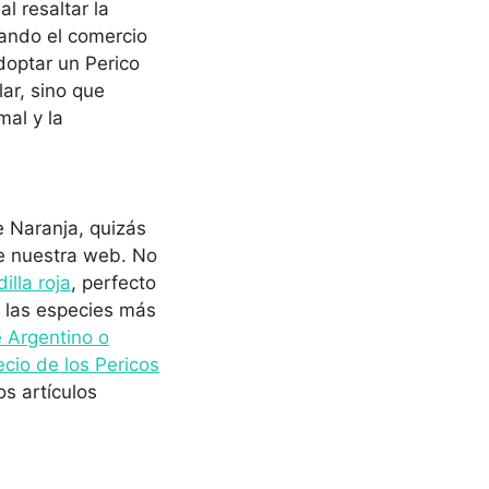
l resaltar la
tando el comercio
doptar un Perico
ar, sino que
al y la
e Naranja, quizás
de nuestra web. No
illa roja
, perfecto
a las especies más
e Argentino o
ecio de los Pericos
os artículos