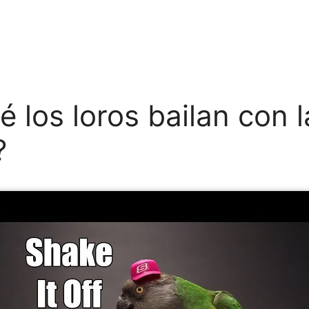
é los loros bailan con l
?