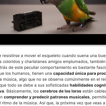
e resistirse a mover el esqueleto cuando suena una bue
os coloridos y charlatanes amigos emplumados, también
etrás de este peculiar comportamiento es bastante fasc
l que los humanos, tienen una
capacidad única para proc
la música, algo que no se observa comúnmente en el rei
 que todo se debe a sus sofisticadas
habilidades cogni
va
. Básicamente, los
cerebros de los loros
están cablea
en
comprender y predecir patrones musicales
, permit
 ritmo de la música. Así que, la próxima vez que veas a