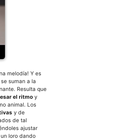
na melodía! Y es
 se suman a la
inante. Resulta que
esar el ritmo
y
no animal. Los
tivas
y de
dos de tal
iéndoles ajustar
 un loro dando