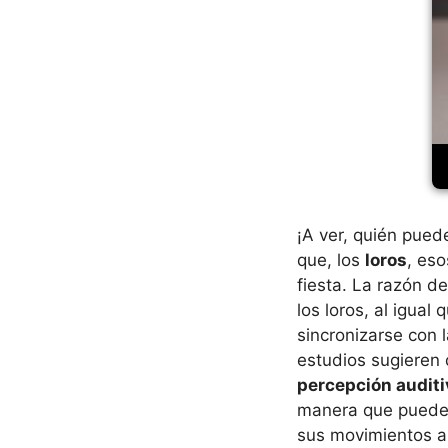
¡A ver, quién pued
que, los
loros
, es
fiesta. La razón d
los loros, al igua
sincronizarse con 
estudios sugieren
percepción auditi
manera que pued
sus movimientos al