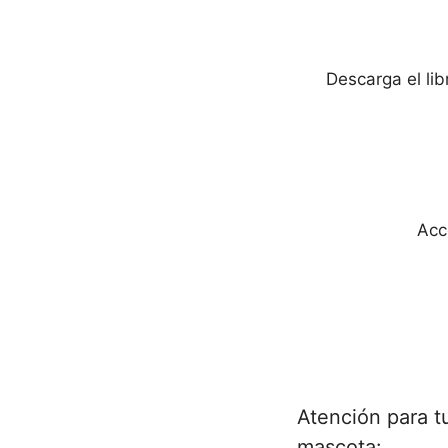
Descarga el li
Acc
Atención para t
mascota: