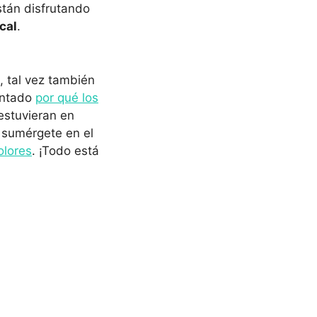
stán disfrutando
cal
.
, tal vez también
untado
por qué los
estuvieran en
, sumérgete en el
olores
. ¡Todo está