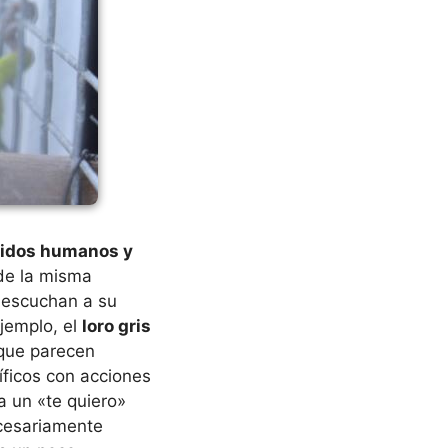
nidos humanos y
de la misma
 escuchan a su
ejemplo, el
loro gris
nque parecen
íficos con acciones
a un «te quiero»
ecesariamente