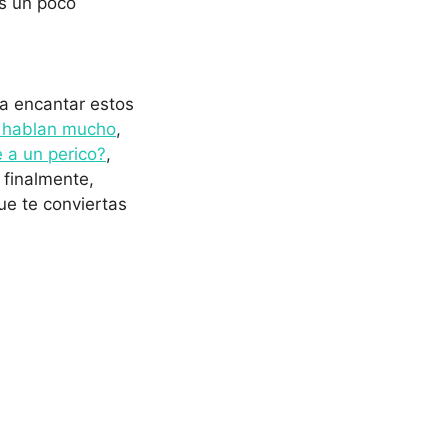
s un poco
 a encantar estos
e hablan mucho
,
 a un perico?
,
 finalmente,
ue te conviertas