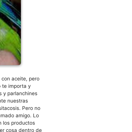
con aceite, pero
o te importa y
s y parlanchines
te nuestras
sitacosis. Pero no
lumado amigo. Lo
on los productos
ier cosa dentro de