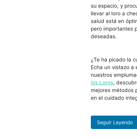
su espacio, y proc
llevar al loro a c
salud está en ópti
pero importantes p
deseadas.
¿Te ha picado la c
Echa un vistazo a 
nuestros emplumad
los Loros
, descubr
mejores métodos 
en el cuidado inte
Seguir Leyendo