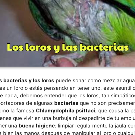
s bacterias y los loros
puede sonar como mezclar agua 
nes un loro o estás pensando en tener uno, este asuntill
e nada, debemos entender que los loros, tan simpático
 portadores de algunas
bacterias
que no son precisamen
como la famosa
Chlamydophila psittaci
, que causa la p
ienes que vivir en una burbuja ni despedirte de tu emp
ener una
buena higiene
: limpiar regularmente la jaula c
 bien las manos después de manipular al loro o cualqu