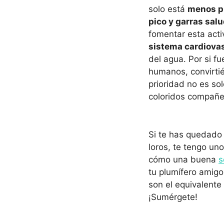
solo está
menos p
pico y garras sal
fomentar esta act
sistema cardiova
del agua. Por si fu
humanos, convirtié
prioridad no es so
coloridos compañe
Si te has quedado 
loros, te tengo un
cómo una buena
s
tu plumífero amigo
son el equivalente
¡Sumérgete!