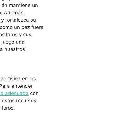
bién mantiene un
ro. Además,
y fortalezca su
s como un pez fuera
os loros y sus
l juego una
ra nuestros
ad física en los
 Para entender
rma adecuada
con
, estos recursos
 loros.