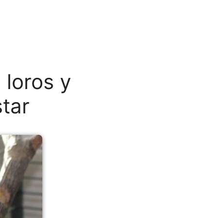
 loros y
star