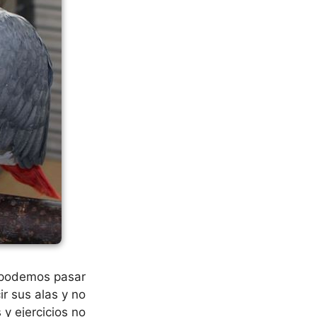
o podemos pasar
r sus alas y no
 y ejercicios no