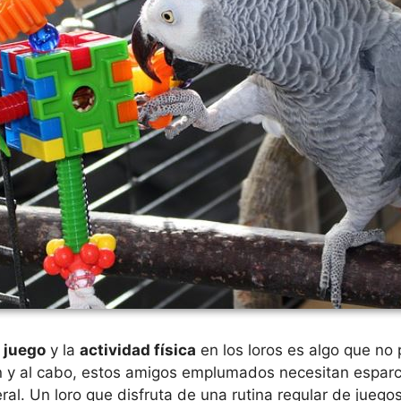
l
juego
y la
actividad física
en los loros es algo que n
fin y al cabo, estos amigos emplumados necesitan esparci
ral. Un loro que disfruta de una rutina regular de juegos