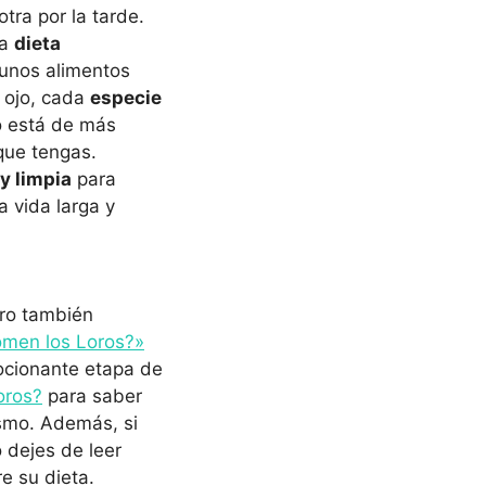
tra por la tarde.
na
dieta
gunos alimentos
 ojo, cada
especie
o está de más
que tengas.
y limpia
para
 vida larga y
uro también
men los Loros?»
mocionante etapa de
oros?
para saber
smo. Además, si
 dejes de leer
e su dieta.