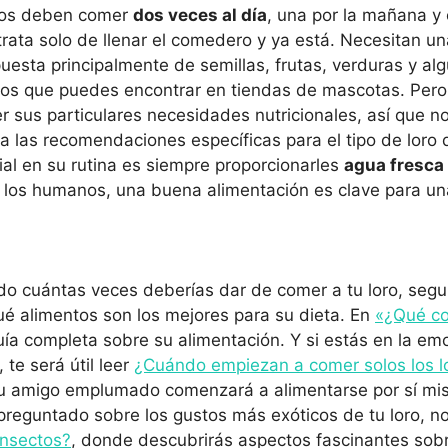
os deben comer
dos veces al día
, una por la mañana y o
trata solo de llenar el comedero y ya está. Necesitan u
uesta principalmente de semillas, frutas, verduras y al
oros que puedes encontrar en tiendas de mascotas. Pero
 sus particulares necesidades nutricionales, así que n
 a las recomendaciones específicas para el tipo de loro 
al en su rutina es siempre proporcionarles
agua fresca 
 los humanos, una buena alimentación es clave para una
do cuántas veces deberías dar de comer a tu loro, seg
ué alimentos son los mejores para su dieta. En
«¿Qué co
ía completa sobre su alimentación. Y si estás en la e
, te será útil leer
¿Cuándo empiezan a comer solos los l
 amigo emplumado comenzará a alimentarse por sí mi
preguntado sobre los gustos más exóticos de tu loro, no
insectos?
, donde descubrirás aspectos fascinantes sobr