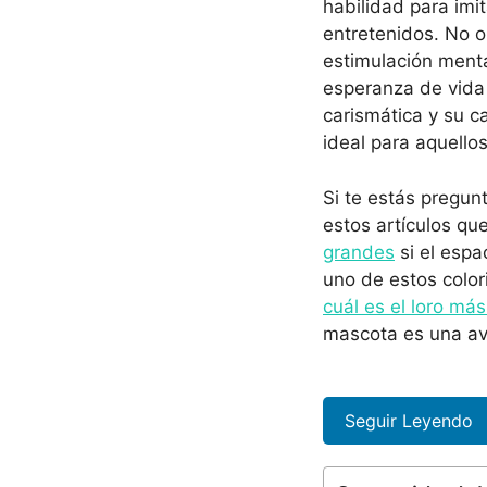
habilidad para imi
entretenidos. No o
estimulación menta
esperanza de vida 
carismática y su c
ideal para aquello
Si te estás pregu
estos artículos qu
grandes
si el espa
uno de estos color
cuál es el loro má
mascota es una av
Seguir Leyendo