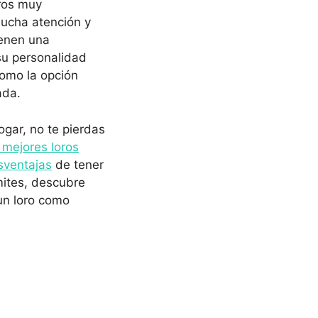
eros muy
mucha atención y
ienen una
su personalidad
como la opción
ada.
gar, no te pierdas
 mejores loros
sventajas
de tener
mites, descubre
 un loro como