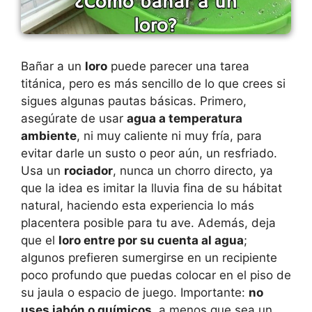
Bañar a un
loro
puede parecer una tarea
titánica, pero es más sencillo de lo que crees si
sigues algunas pautas básicas. Primero,
asegúrate de usar
agua a temperatura
ambiente
, ni muy caliente ni muy fría, para
evitar darle un susto o peor aún, un resfriado.
Usa un
rociador
, nunca un chorro directo, ya
que la idea es imitar la lluvia fina de su hábitat
natural, haciendo esta experiencia lo más
placentera posible para tu ave. Además, deja
que el
loro entre por su cuenta al agua
;
algunos prefieren sumergirse en un recipiente
poco profundo que puedas colocar en el piso de
su jaula o espacio de juego. Importante:
no
uses jabón o químicos
, a menos que sea un