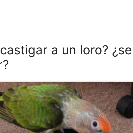
astigar a un loro? ¿s
r?