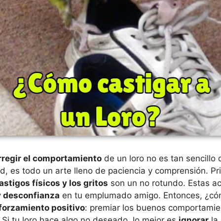
rregir el comportamiento
de un loro no es tan sencillo
ad, es todo un arte lleno de paciencia y comprensión. Pri
astigos físicos y los gritos
son un no rotundo. Estas ac
y desconfianza
en tu emplumado amigo. Entonces, ¿có
forzamiento positivo
: premiar los buenos comportamie
. Si tu loro hace algo no deseado, lo mejor es
ignorar
la