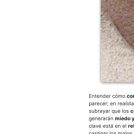
Entender cómo
co
parecer; en realid
subrayar que los
c
generarán
miedo 
clave está en el
re
castigar los malos