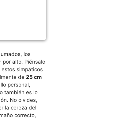
plumados, los
por alto. Piénsalo
a estos simpáticos
almente de
25 cm
llo personal,
o también es lo
ón. No olvides,
 la cereza del
amaño correcto,