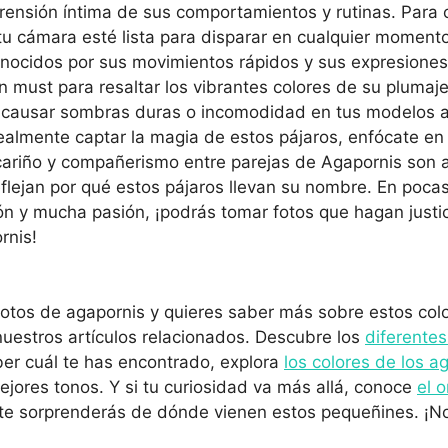
ensión íntima de sus comportamientos y rutinas. Para
u cámara esté lista para disparar en cualquier moment
nocidos por sus movimientos rápidos y sus expresiones 
n must para resaltar los vibrantes colores de su plumaje,
 causar sombras duras o incomodidad en tus modelos a
ealmente captar la magia de estos pájaros, enfócate en 
ariño y compañerismo entre parejas de Agapornis son a
eflejan por qué estos pájaros llevan su nombre. En poca
n y mucha pasión, ¡podrás tomar fotos que hagan justici
rnis!
 fotos de agapornis y quieres saber más sobre estos col
uestros artículos relacionados. Descubre los
diferentes
er cuál te has encontrado, explora
los colores de los a
ejores tonos. Y si tu curiosidad va más allá, conoce
el o
 te sorprenderás de dónde vienen estos pequeñines. ¡No 