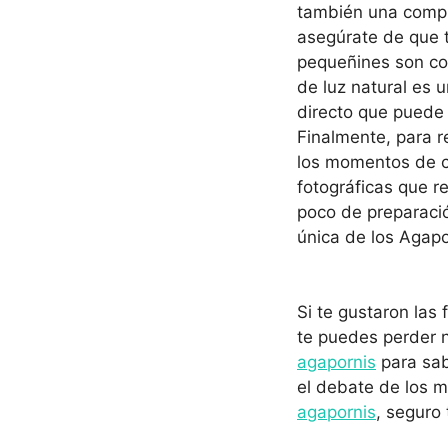
también una compr
asegúrate de que t
pequeñines son co
de luz natural es u
directo que puede
Finalmente, para r
los momentos de c
fotográficas que r
poco de preparació
única de los Agapo
Si te gustaron las
te puedes perder n
agapornis
para sab
el debate de los m
agapornis
, seguro