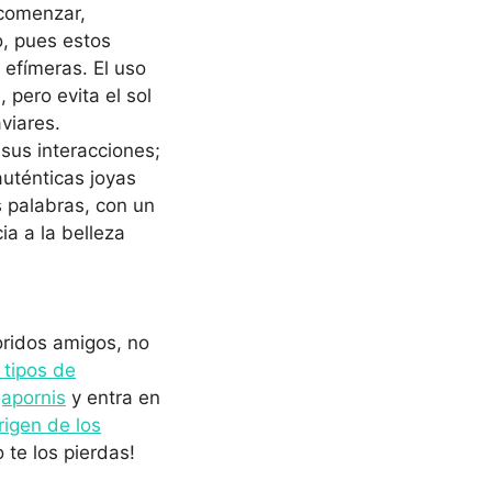
 comenzar,
o, pues estos
efímeras. El uso
 pero evita el sol
viares.
sus interacciones;
uténticas joyas
s palabras, con un
a a la belleza
oridos amigos, no
 tipos de
gapornis
y entra en
rigen de los
te los pierdas!