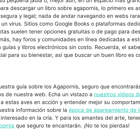
 su pequeña jaula o, mejor aún, en un espacio más grande
 para descargar un libro sobre agapornis, lo primero es 
 segura y legal; nada de andar navegando en webs rara
s un virus. Sitios como Google Books o plataformas dedi
otas suelen tener opciones gratuitas o de pago para des
más, hay foros y comunidades en línea dedicadas a est
guías y libros electrónicos sin costo. Recuerda, el sab
cial para su bienestar, así que buscar un buen libro es 
uestra guía sobre los Agapornis, seguro que encontrará
los de nuestra web. Echa un vistazo a
nuestros vídeos d
 a estas aves en acción y entender mejor su comportam
uestra información sobre la
época de apareamiento de l
 interesado en la cría. Y para los amantes del arte, te
pornis
que seguro te encantarán. ¡No te los pierdas!