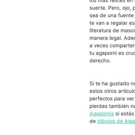
los más felices en
suerte. Pero, ojo,
sea de una fuente
te van a regalar e
literatura de masc
manera legal. Ade
a veces comparten 
tu agaporni es cru
derecho.
Si te ha gustado n
estos otros artícu
perfectos para ver
pierdas también n
Agapornis
si estás
de
dibujos de Aga