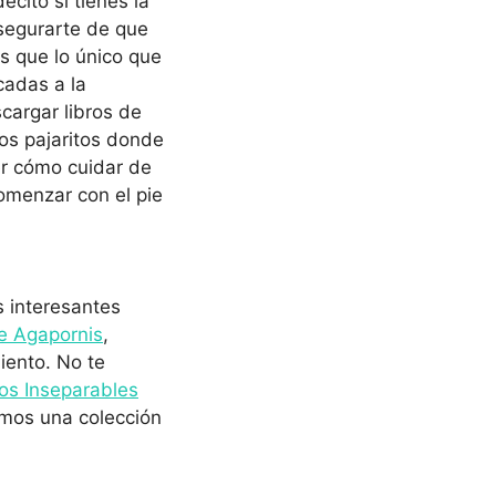
cito si tienes la
asegurarte de que
s que lo único que
cadas a la
cargar libros de
os pajaritos donde
er cómo cuidar de
comenzar con el pie
s interesantes
e Agapornis
,
iento. No te
os Inseparables
nemos una colección