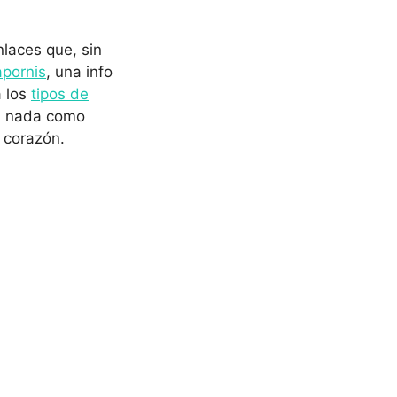
nlaces que, sin
apornis
, una info
a los
tipos de
r, nada como
 corazón.