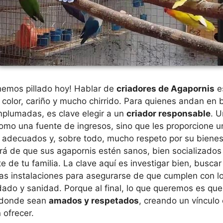
hemos pillado hoy! Hablar de
criadores de Agapornis
e
color, cariño y mucho chirrido. Para quienes andan en 
plumadas, es clave elegir a un
criador responsable
. U
como una fuente de ingresos, sino que les proporcione u
 adecuados y, sobre todo, mucho respeto por su bienes
rá de que sus agapornis estén sanos, bien socializados 
e de tu familia. La clave aquí es investigar bien, buscar 
r las instalaciones para asegurarse de que cumplen con 
do y sanidad. Porque al final, lo que queremos es que 
s donde sean
amados y respetados
, creando un vínculo
 ofrecer.