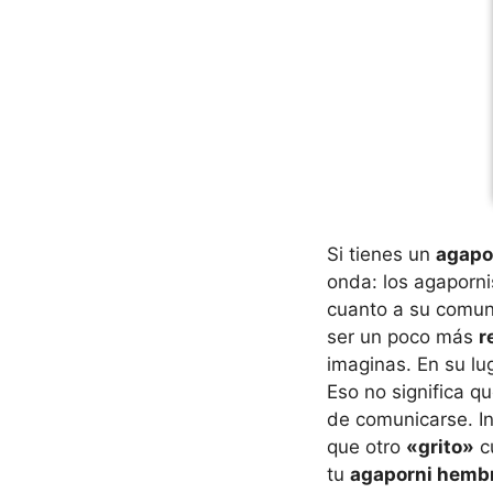
Si tienes un
agapo
onda: los agaporn
cuanto a su comun
ser un poco más
r
imaginas. En su l
Eso no significa q
de comunicarse. I
que otro
«grito»
cu
tu
agaporni hemb