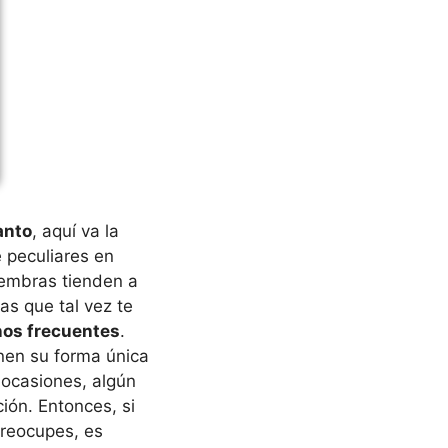
anto
, aquí va la
 peculiares en
hembras tienden a
s que tal vez te
os frecuentes
.
enen su forma única
 ocasiones, algún
ión. Entonces, si
preocupes, es