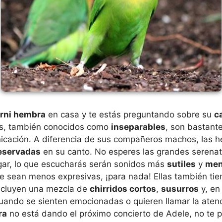
rni hembra
en casa y te estás preguntando sobre su
c
is, también conocidos como
inseparables
, son bastante
icación. A diferencia de sus compañeros machos, las 
eservadas
en su canto. No esperes las grandes serenata
ugar, lo que escucharás serán sonidos más
sutiles
y
men
ue sean menos expresivas, ¡para nada! Ellas también ti
ncluyen una mezcla de
chirridos cortos
,
susurros
y, en
ando se sienten emocionadas o quieren llamar la atenc
ra
no está dando el próximo concierto de Adele, no te 