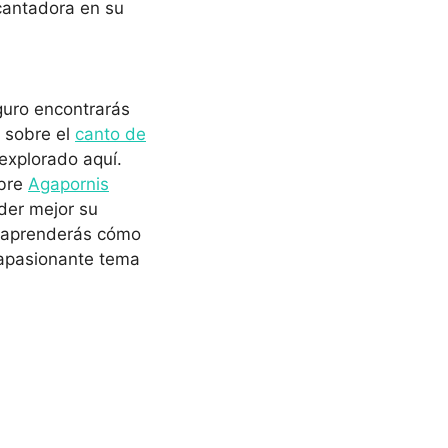
cantadora en su
guro encontrarás
o sobre el
canto de
explorado aquí.
obre
Agapornis
der mejor su
 aprenderás cómo
l apasionante tema