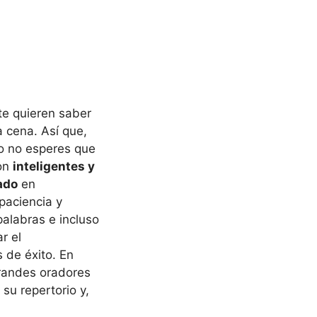
te quieren saber
a cena. Así que,
ro no esperes que
son
inteligentes y
ado
en
paciencia y
alabras e incluso
r el
 de éxito. En
grandes oradores
su repertorio y,