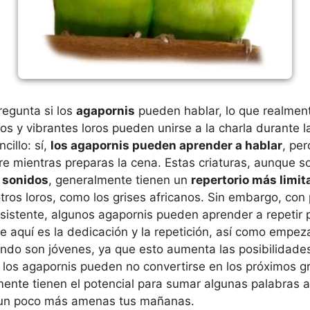
regunta si los
agapornis
pueden hablar, lo que realmen
os y vibrantes loros pueden unirse a la charla durante l
cillo: sí,
los agapornis pueden aprender a hablar
, pe
e mientras preparas la cena. Estas criaturas, aunque 
 sonidos
, generalmente tienen un
repertorio más limit
ros loros, como los grises africanos. Sin embargo, con 
istente, algunos agapornis pueden aprender a repetir p
ve aquí es la dedicación y la repetición, así como empeza
do son jóvenes, ya que esto aumenta las posibilidades
 los agapornis pueden no convertirse en los próximos 
amente tienen el potencial para sumar algunas palabras a 
 un poco más amenas tus mañanas.