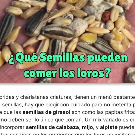
loridas y charlatanas criaturas, tienen un menú bastante
 semillas, hay que elegir con cuidado para no meter la 
e que las
semillas de girasol
son como las papitas frita
 no deben ser lo único que coman. Un mix variado es cr
 Incorporar
semillas de calabaza
,
mijo
, y
alpiste
puede 
tas son ricas en los nutrientes que los loros necesitan