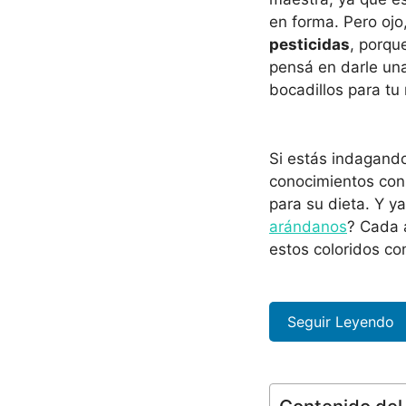
en forma. Pero ojo
pesticidas
, porqu
pensá en darle una
bocadillos para t
Si estás indagando
conocimientos con
para su dieta. Y y
arándanos
? Cada 
estos coloridos c
Seguir Leyendo