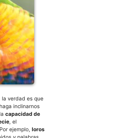
, la verdad es que
haga inclinarnos
 la
capacidad de
ecie
, el
 Por ejemplo,
loros
nidos y palabras,