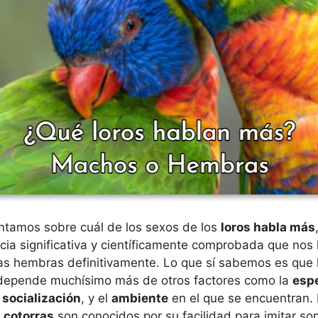
tamos sobre cuál de los sexos de los
loros habla más
cia significativa y científicamente comprobada que nos 
las hembras definitivamente. Lo que sí sabemos es que
depende muchísimo más de otros factores como la
esp
a
socialización
, y el
ambiente
en el que se encuentran.
y
cotorras
son conocidos por su facilidad para imitar so