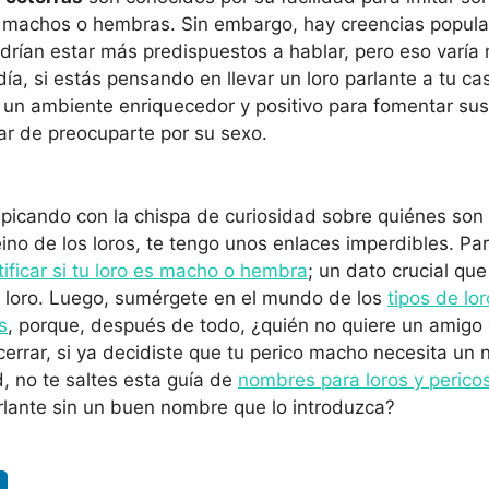
on machos o hembras. Sin embargo, hay creencias popula
drían estar más predispuestos a hablar, pero eso varí
l día, si estás pensando en llevar un loro parlante a tu ca
 un ambiente enriquecedor y positivo para fomentar sus
gar de preocuparte por su sexo.
picando con la chispa de curiosidad sobre quiénes son
eino de los loros, te tengo unos enlaces imperdibles. Pa
ificar si tu loro es macho o hembra
; un dato crucial que
u loro. Luego, sumérgete en el mundo de los
tipos de lo
s
, porque, después de todo, ¿quién no quiere un amig
errar, si ya decidiste que tu perico macho necesita un 
, no te saltes esta guía de
nombres para loros y peric
rlante sin un buen nombre que lo introduzca?