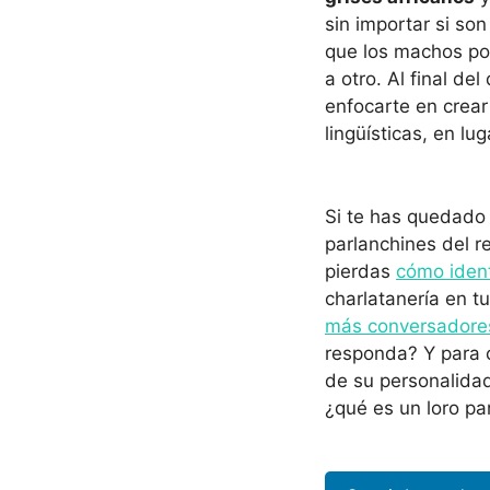
sin importar si s
que los machos po
a otro. Al final de
enfocarte en crear
lingüísticas, en lu
Si te has quedado 
parlanchines del r
pierdas
cómo ident
charlatanería en t
más conversadore
responda? Y para c
de su personalidad
¿qué es un loro pa