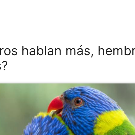
ros hablan más, hemb
s?