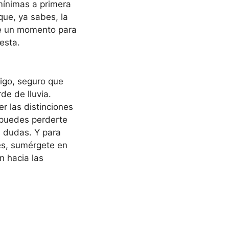
mínimas a primera
que, ya sabes, la
te un momento para
esta.
migo, seguro que
de de lluvia.
r las distinciones
o puedes perderte
 dudas. Y para
es, sumérgete en
n hacia las