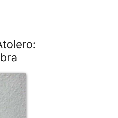
tolero:
mbra